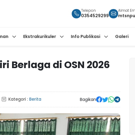
Telepon
Almat Em
0354529299
mtsnpu
anan
Ekstrakurikuler
Info Publikasi
Galeri
iri Berlaga di OSN 2026
Kategori :
Berita
Bagikan