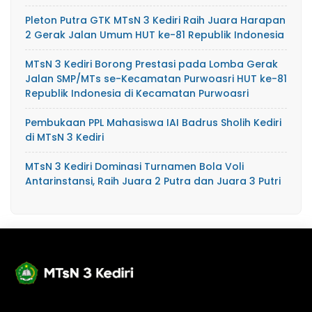
Pleton Putra GTK MTsN 3 Kediri Raih Juara Harapan
2 Gerak Jalan Umum HUT ke-81 Republik Indonesia
MTsN 3 Kediri Borong Prestasi pada Lomba Gerak
Jalan SMP/MTs se-Kecamatan Purwoasri HUT ke-81
Republik Indonesia di Kecamatan Purwoasri
Pembukaan PPL Mahasiswa IAI Badrus Sholih Kediri
di MTsN 3 Kediri
MTsN 3 Kediri Dominasi Turnamen Bola Voli
Antarinstansi, Raih Juara 2 Putra dan Juara 3 Putri