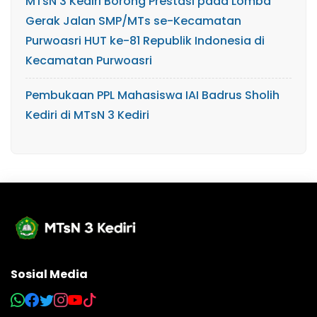
MTsN 3 Kediri Borong Prestasi pada Lomba
Gerak Jalan SMP/MTs se-Kecamatan
Purwoasri HUT ke-81 Republik Indonesia di
Kecamatan Purwoasri
Pembukaan PPL Mahasiswa IAI Badrus Sholih
Kediri di MTsN 3 Kediri
Sosial Media