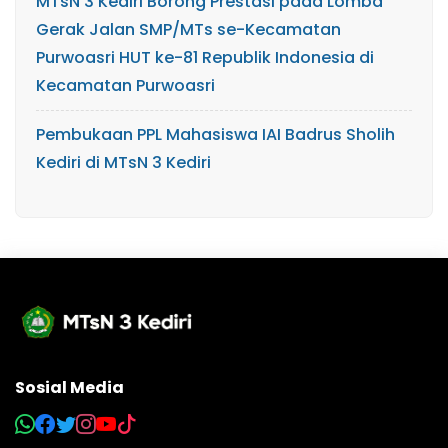
MTsN 3 Kediri Borong Prestasi pada Lomba
Gerak Jalan SMP/MTs se-Kecamatan
Purwoasri HUT ke-81 Republik Indonesia di
Kecamatan Purwoasri
Pembukaan PPL Mahasiswa IAI Badrus Sholih
Kediri di MTsN 3 Kediri
Sosial Media