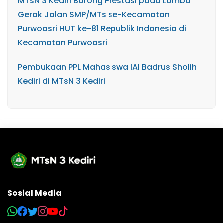
MTsN 3 Kediri Borong Prestasi pada Lomba
Gerak Jalan SMP/MTs se-Kecamatan
Purwoasri HUT ke-81 Republik Indonesia di
Kecamatan Purwoasri
Pembukaan PPL Mahasiswa IAI Badrus Sholih
Kediri di MTsN 3 Kediri
Sosial Media