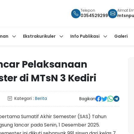
Telepon
Almat Em
0354529299
mtsnpu
anan
Ekstrakurikuler
Info Publikasi
Galeri
ncar Pelaksanaan
ter di MTsN 3 Kediri
Kategori :
Berita
Bagikan
 pertama Sumatif Akhir Semester (SAS) Tahun
gsung lancar pada Senin, 1 Desember 2025.
ester ini diikuti sebanyak 991 siswa dari kelas 7,