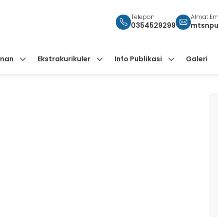
Telepon
Almat Em
0354529299
mtsnpu
anan
Ekstrakurikuler
Info Publikasi
Galeri