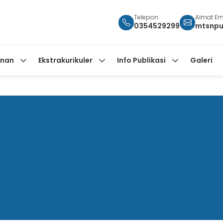
Telepon
Almat Em
0354529299
mtsnpu
anan
Ekstrakurikuler
Info Publikasi
Galeri