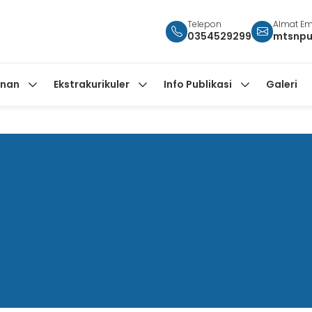
Telepon
Almat Em
0354529299
mtsnpu
anan
Ekstrakurikuler
Info Publikasi
Galeri