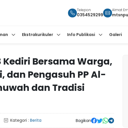
Telepon
Almat Em
0354529299
mtsnpu
anan
Ekstrakurikuler
Info Publikasi
Galeri
3 Kediri Bersama Warga,
i, dan Pengasuh PP Al-
huwah dan Tradisi
Kategori :
Berita
Bagikan