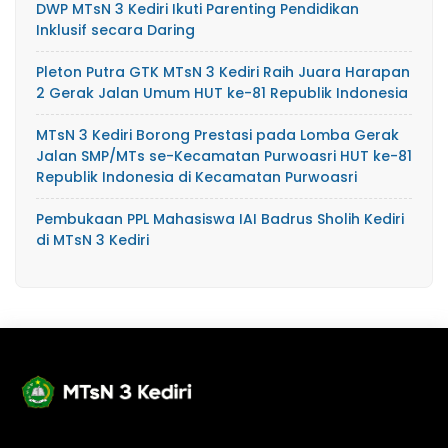
DWP MTsN 3 Kediri Ikuti Parenting Pendidikan
Inklusif secara Daring
Pleton Putra GTK MTsN 3 Kediri Raih Juara Harapan
2 Gerak Jalan Umum HUT ke-81 Republik Indonesia
MTsN 3 Kediri Borong Prestasi pada Lomba Gerak
Jalan SMP/MTs se-Kecamatan Purwoasri HUT ke-81
Republik Indonesia di Kecamatan Purwoasri
Pembukaan PPL Mahasiswa IAI Badrus Sholih Kediri
di MTsN 3 Kediri