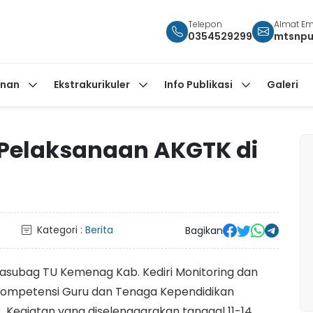
Telepon
Almat Em
0354529299
mtsnpu
anan
Ekstrakurikuler
Info Publikasi
Galeri
Pelaksanaan AKGTK di
Kategori :
Berita
Bagikan
Kasubag TU Kemenag Kab. Kediri Monitoring dan
Kompetensi Guru dan Tenaga Kependidikan
1). Kegiatan yang diselenggarakan tanggal 11-14