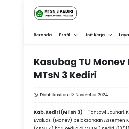
Beranda
Profil
Unit Kerja
Lay
Kasubag TU Monev 
MTsN 3 Kediri
Dipublikasikan : 13 November 2024
Kab. Kediri (MTsN 3)
– Tontowi Jauhari, 
Evaluasi (Monev) pelaksanaan Assemen 
(AKGTK) hari kedua di MTsN 3 Kediri, (13/1