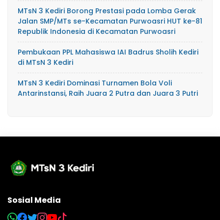
MTsN 3 Kediri Borong Prestasi pada Lomba Gerak
Jalan SMP/MTs se-Kecamatan Purwoasri HUT ke-81
Republik Indonesia di Kecamatan Purwoasri
Pembukaan PPL Mahasiswa IAI Badrus Sholih Kediri
di MTsN 3 Kediri
MTsN 3 Kediri Dominasi Turnamen Bola Voli
Antarinstansi, Raih Juara 2 Putra dan Juara 3 Putri
Sosial Media