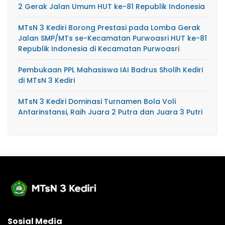
2 Gerak Jalan Umum HUT ke-81 Republik Indonesia
MTsN 3 Kediri Borong Prestasi pada Lomba Gerak
Jalan SMP/MTs se-Kecamatan Purwoasri HUT ke-81
Republik Indonesia di Kecamatan Purwoasri
Pembukaan PPL Mahasiswa IAI Badrus Sholih Kediri
di MTsN 3 Kediri
MTsN 3 Kediri Dominasi Turnamen Bola Voli
Antarinstansi, Raih Juara 2 Putra dan Juara 3 Putri
Sosial Media