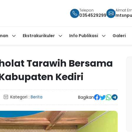
Telepon
Almat Em
0354529299
mtsnpu
anan
Ekstrakurikuler
Info Publikasi
Galeri
 Sholat Tarawih Bersama
Kabupaten Kediri
Kategori :
Berita
Bagikan