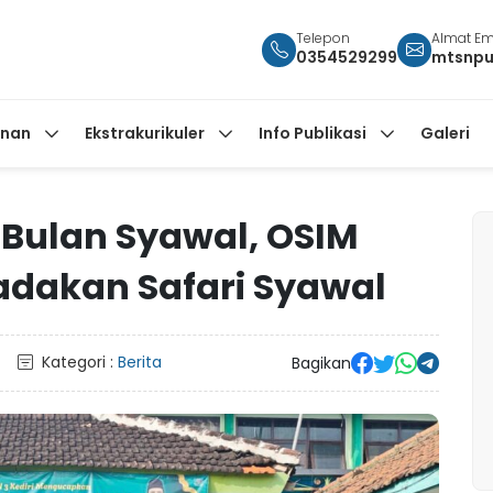
Telepon
Almat Em
0354529299
mtsnpu
anan
Ekstrakurikuler
Info Publikasi
Galeri
 Bulan Syawal, OSIM
adakan Safari Syawal
Kategori :
Berita
Bagikan