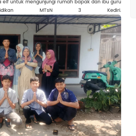
lf untuk mengunjungi rumah bapak dan ibu guru
didikan MTsN 3 Kediri.