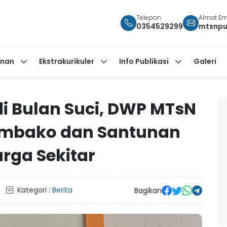
Telepon
Almat Em
0354529299
mtsnpu
anan
Ekstrakurikuler
Info Publikasi
Galeri
i Bulan Suci, DWP MTsN
Sembako dan Santunan
rga Sekitar
Kategori :
Berita
Bagikan