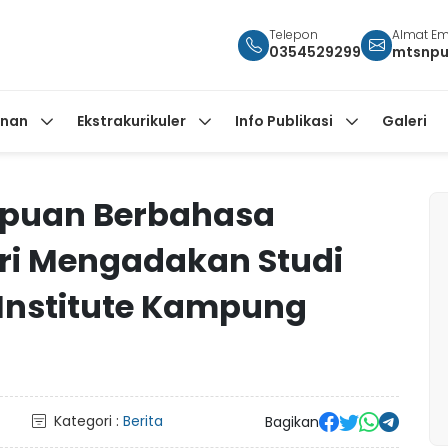
Telepon
Almat Em
0354529299
mtsnpu
anan
Ekstrakurikuler
Info Publikasi
Galeri
puan Berbahasa
iri Mengadakan Studi
 Institute Kampung
Kategori :
Berita
Bagikan