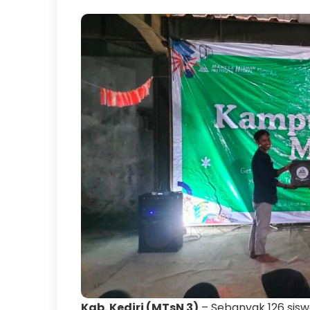
Kab. Kediri (MTsN 3)
– Sebanyak 126 sisw